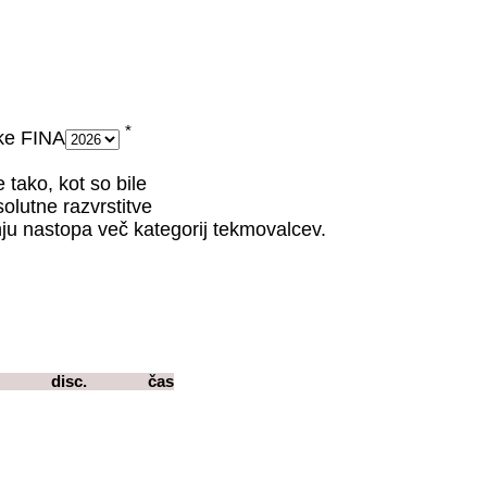
*
čke FINA
 tako, kot so bile
olutne razvrstitve
u nastopa več kategorij tekmovalcev.
disc.
čas