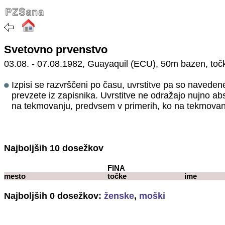
Svetovno prvenstvo
03.08. - 07.08.1982, Guayaquil (ECU), 50m bazen, to
Izpisi se razvrščeni po času, uvrstitve pa so navedene
prevzete iz zapisnika. Uvrstitve ne odražajo nujno abs
na tekmovanju, predvsem v primerih, ko na tekmovanj
Najboljših 10 dosežkov
FINA
mesto
točke
ime
Najboljših 0 dosežkov
:
ženske
,
moški