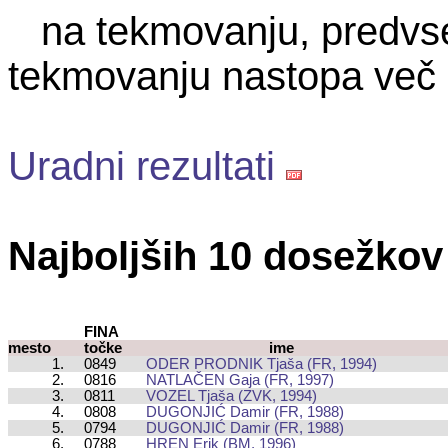
na tekmovanju, predvse
tekmovanju nastopa več 
Uradni rezultati
Najboljših 10 dosežkov
FINA
mesto
točke
ime
1.
0849
ODER PRODNIK Tjaša (FR, 1994)
2.
0816
NATLAČEN Gaja (FR, 1997)
3.
0811
VOZEL Tjaša (ZVK, 1994)
4.
0808
DUGONJIĆ Damir (FR, 1988)
5.
0794
DUGONJIĆ Damir (FR, 1988)
6.
0788
HREN Erik (BM, 1996)