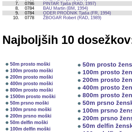
7.
0786
PINTAR Tjaša (RAD, 1997)
8.
0784
BAU Martin (BM, 1994)
9.
0784
ODER PRODNIK Tjaša (FR, 1994)
10.
0778
ŽBOGAR Robert (RAD, 1989)
Najboljših 10 dosežkov
50m prosto žen
50m prosto moški
100m prosto moški
100m prosto že
200m prosto moški
200m prosto že
400m prosto moški
400m prosto že
800m prosto moški
800m prosto že
1500m prosto moški
50m prsno žens
50m prsno moški
100m prsno moški
100m prsno žen
200m prsno moški
200m prsno žen
50m delfin moški
50m delfin žens
100m delfin moški