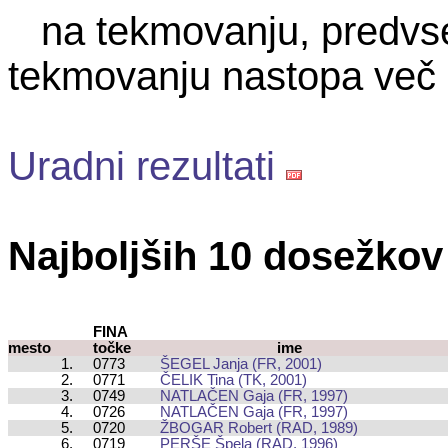
na tekmovanju, predvse
tekmovanju nastopa več 
Uradni rezultati
Najboljših 10 dosežkov
FINA
mesto
točke
ime
1.
0773
ŠEGEL Janja (FR, 2001)
2.
0771
ČELIK Tina (TK, 2001)
3.
0749
NATLAČEN Gaja (FR, 1997)
4.
0726
NATLAČEN Gaja (FR, 1997)
5.
0720
ŽBOGAR Robert (RAD, 1989)
6.
0719
PERŠE Špela (RAD, 1996)