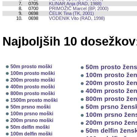
7.
0705
KLINAR Anja (RAD, 1988)
8.
0700
PRIMOŽIČ Marcel (BP, 2000)
9.
0698
ČELIK Tina (TK, 2001)
10.
0698
VODENIK Vito (RAD, 1998)
Najboljših 10 dosežkov
50m prosto žen
50m prosto moški
100m prosto moški
100m prosto že
200m prosto moški
200m prosto že
400m prosto moški
400m prosto že
800m prosto moški
800m prosto že
1500m prosto moški
50m prsno žens
50m prsno moški
100m prsno moški
100m prsno žen
200m prsno moški
200m prsno žen
50m delfin moški
50m delfin žens
100m delfin moški