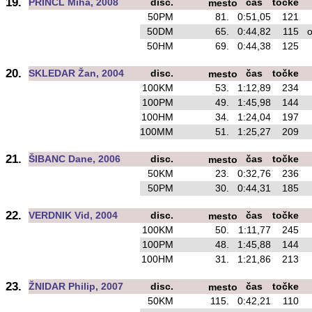
19.
PRINCL Miha, 2008
disc.
čas
točke
mesto
50PM
81.
0:51,05
121
o
50DM
65.
0:44,82
115
os
50HM
69.
0:44,38
125
20.
SKLEDAR Žan, 2004
disc.
čas
točke
mesto
100KM
53.
1:12,89
234
100PM
49.
1:45,98
144
o
100HM
34.
1:24,04
197
o
100MM
51.
1:25,27
209
o
21.
ŠIBANC Dane, 2006
disc.
čas
točke
mesto
50KM
23.
0:32,76
236
o
50PM
30.
0:44,31
185
o
22.
VERDNIK Vid, 2004
disc.
čas
točke
mesto
100KM
50.
1:11,77
245
o
100PM
48.
1:45,88
144
100HM
31.
1:21,86
213
o
23.
ŽNIDAR Philip, 2007
disc.
čas
točke
mesto
50KM
115.
0:42,21
110