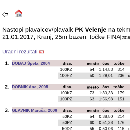
Nastopi plavalcev/plavalk
PK Velenje
na tekm
21.01.2017, Kranj, 25m bazen, točke FINA
Uradni rezultati
1.
DOBAJ Špela, 2004
disc.
čas
točke
mesto
100KZ
54.
1:14,83
314
o
100HZ
50.
1:29,01
236
os
2.
DOBNIK Ana, 2005
disc.
čas
točke
mesto
100KZ
73.
1:30,33
179
o
100PZ
63.
1:56,98
151
o
3.
GLAVNIK Maruša, 2006
disc.
čas
točke
mesto
50KZ
54.
0:38,80
214
o
50PZ
60.
0:51,38
176
o
50DZ
55.
0:50,06
115
os