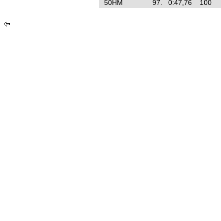
50HM
97.
0:47,76
100