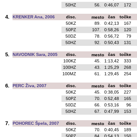
50HZ
56.
0:46,07
172
o
4.
KRENKER Ana, 2006
disc.
čas
točke
mesto
50KZ
89.
0:42,13
167
o
50PZ
107.
0:58,26
120
o
50DZ
78.
0:56,72
79
50HZ
92.
0:50,43
131
5.
NAVODNIK Sara, 2005
disc.
čas
točke
mesto
100KZ
45.
1:13,42
333
o
100HZ
43.
1:25,29
268
100MZ
61.
1:29,45
254
o
6.
PERC Živa, 2007
disc.
čas
točke
mesto
50KZ
45.
0:38,05
227
o
50PZ
70.
0:52,48
165
50DZ
66.
0:53,16
96
50HZ
67.
0:47,99
153
7.
POHOREC Špela, 2007
disc.
čas
točke
mesto
50KZ
70.
0:40,45
189
o
50PZ
84.
0:54,13
150
o