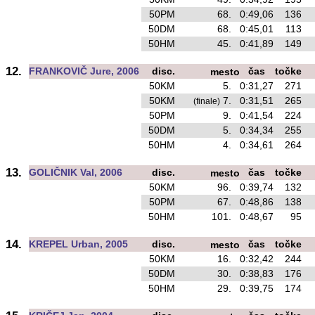
50PM
68.
0:49,06
136
o
50DM
68.
0:45,01
113
o
50HM
45.
0:41,89
149
12.
FRANKOVIČ Jure, 2006
disc.
čas
točke
mesto
50KM
5.
0:31,27
271
o
50KM
7.
0:31,51
265
o
(finale)
50PM
9.
0:41,54
224
50DM
5.
0:34,34
255
o
50HM
4.
0:34,61
264
o
13.
GOLIČNIK Val, 2006
disc.
čas
točke
mesto
50KM
96.
0:39,74
132
50PM
67.
0:48,86
138
50HM
101.
0:48,67
95
o
14.
KREPEL Urban, 2005
disc.
čas
točke
mesto
50KM
16.
0:32,42
244
o
50DM
30.
0:38,83
176
o
50HM
29.
0:39,75
174