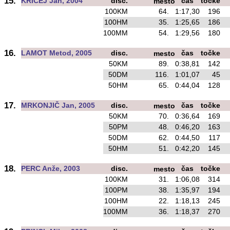
15.
KRIČEJ Jan, 2004
disc.
čas
točke
mesto
100KM
64.
1:17,30
196
100HM
35.
1:25,65
186
o
100MM
54.
1:29,56
180
16.
LAMOT Metod, 2005
disc.
čas
točke
mesto
50KM
89.
0:38,81
142
o
50DM
116.
1:01,07
45
o
50HM
65.
0:44,04
128
o
17.
MRKONJIČ Jan, 2005
disc.
čas
točke
mesto
50KM
70.
0:36,64
169
50PM
48.
0:46,20
163
50DM
62.
0:44,50
117
o
50HM
51.
0:42,20
145
18.
PERC Anže, 2003
disc.
čas
točke
mesto
100KM
31.
1:06,08
314
100PM
38.
1:35,97
194
100HM
22.
1:18,13
245
o
100MM
36.
1:18,37
270
o