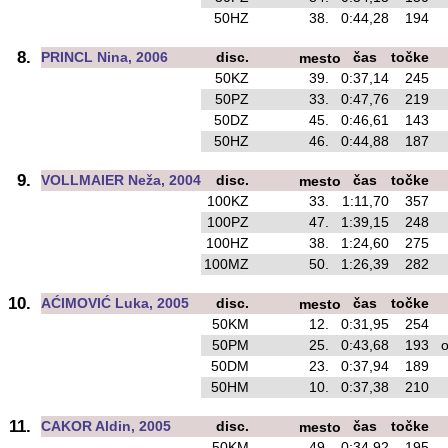
50HZ
38.
0:44,28
194
o
8.
PRINCL Nina, 2006
disc.
čas
točke
mesto
50KZ
39.
0:37,14
245
o
50PZ
33.
0:47,76
219
50DZ
45.
0:46,61
143
o
50HZ
46.
0:44,88
187
9.
VOLLMAIER Neža, 2004
disc.
čas
točke
mesto
100KZ
33.
1:11,70
357
100PZ
47.
1:39,15
248
100HZ
38.
1:24,60
275
100MZ
50.
1:26,39
282
o
10.
AĆIMOVIĆ Luka, 2005
disc.
čas
točke
mesto
50KM
12.
0:31,95
254
50PM
25.
0:43,68
193
os
50DM
23.
0:37,94
189
o
50HM
10.
0:37,38
210
o
11.
CAKOR Aldin, 2005
disc.
čas
točke
mesto
50KM
49.
0:34,92
195