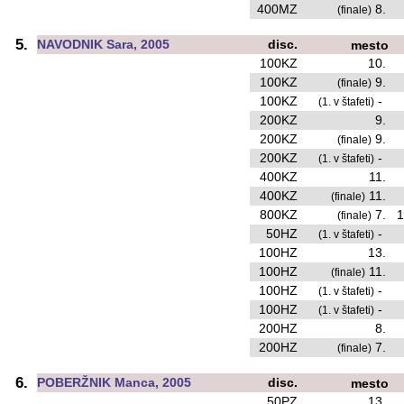
400MZ
8.
(finale)
5.
NAVODNIK Sara, 2005
disc.
mesto
100KZ
10.
100KZ
9.
(finale)
100KZ
-
(1. v štafeti)
200KZ
9.
200KZ
9.
(finale)
200KZ
-
(1. v štafeti)
400KZ
11.
400KZ
11.
(finale)
800KZ
7.
1
(finale)
50HZ
-
(1. v štafeti)
100HZ
13.
100HZ
11.
(finale)
100HZ
-
(1. v štafeti)
100HZ
-
(1. v štafeti)
200HZ
8.
200HZ
7.
(finale)
6.
POBERŽNIK Manca, 2005
disc.
mesto
50PZ
13.