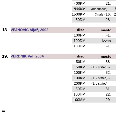
400KM
21.
800KM
-
1
(vmesni čas)
1500KM
16.
2
(finale)
50DM
28.
18.
VEJNOVIČ Aljaž, 2002
disc.
mesto
100PM
-1.
100DM
izven
100HM
-1.
19.
VERDNIK Vid, 2004
disc.
mesto
50KM
38.
50KM
-
(1. v štafeti)
100KM
32.
100KM
-
(1. v štafeti)
200KM
-
(1. v štafeti)
50DM
31.
100HM
22.
100MM
29.