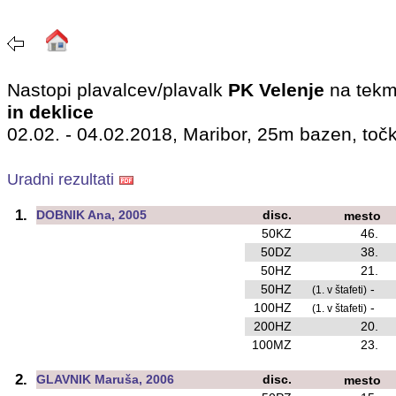
Nastopi plavalcev/plavalk
PK Velenje
na tekm
in deklice
02.02. - 04.02.2018, Maribor, 25m bazen, toč
Uradni rezultati
1.
DOBNIK Ana, 2005
disc.
mesto
50KZ
46.
50DZ
38.
50HZ
21.
50HZ
-
(1. v štafeti)
100HZ
-
(1. v štafeti)
200HZ
20.
100MZ
23.
2.
GLAVNIK Maruša, 2006
disc.
mesto