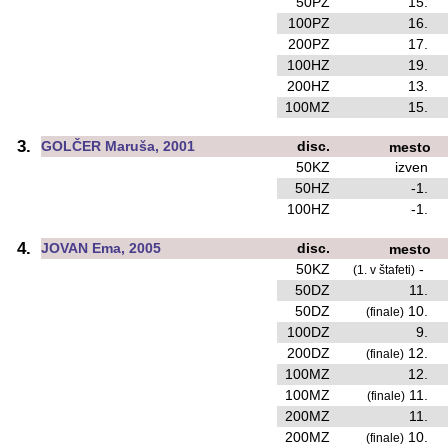
50PZ
15.
100PZ
16.
200PZ
17.
100HZ
19.
200HZ
13.
100MZ
15.
3.
GOLČER Maruša, 2001
disc.
mesto
50KZ
izven
50HZ
-1.
100HZ
-1.
4.
JOVAN Ema, 2005
disc.
mesto
50KZ
-
(1. v štafeti)
50DZ
11.
50DZ
10.
(finale)
100DZ
9.
200DZ
12.
(finale)
100MZ
12.
100MZ
11.
(finale)
200MZ
11.
200MZ
10.
(finale)