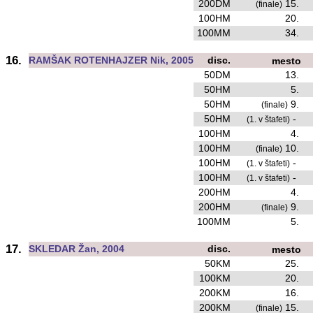
200DM
15.
(finale)
100HM
20.
100MM
34.
16.
RAMŠAK ROTENHAJZER Nik, 2005
disc.
mesto
50DM
13.
50HM
5.
50HM
9.
(finale)
50HM
-
(1. v štafeti)
100HM
4.
100HM
10.
(finale)
100HM
-
(1. v štafeti)
100HM
-
(1. v štafeti)
200HM
4.
200HM
9.
(finale)
100MM
5.
17.
SKLEDAR Žan, 2004
disc.
mesto
50KM
25.
100KM
20.
200KM
16.
200KM
15.
(finale)