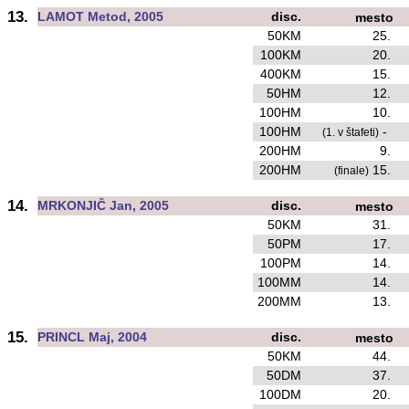
13.
LAMOT Metod, 2005
disc.
mesto
50KM
25.
100KM
20.
400KM
15.
50HM
12.
100HM
10.
100HM
-
(1. v štafeti)
200HM
9.
200HM
15.
(finale)
14.
MRKONJIČ Jan, 2005
disc.
mesto
50KM
31.
50PM
17.
100PM
14.
100MM
14.
200MM
13.
15.
PRINCL Maj, 2004
disc.
mesto
50KM
44.
50DM
37.
100DM
20.