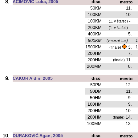
8.
AĆIMOVIĆ Luka, 2005
disc.
mesto
50KM
11.
100KM
10.
100KM
-
(1. v štafeti)
200KM
-
(1. v štafeti)
400KM
5.
800KM
-
1
(vmesni čas)
1500KM
1
3.
(finale)
200HM
7.
200HM
11.
(finale)
200MM
8.
9.
CAKOR Aldin, 2005
disc.
mesto
50PM
12.
50DM
11.
50HM
9.
100HM
9.
200HM
10.
200HM
14.
(finale)
100MM
13.
10.
DURAKOVIĆ Agan, 2005
disc.
mesto