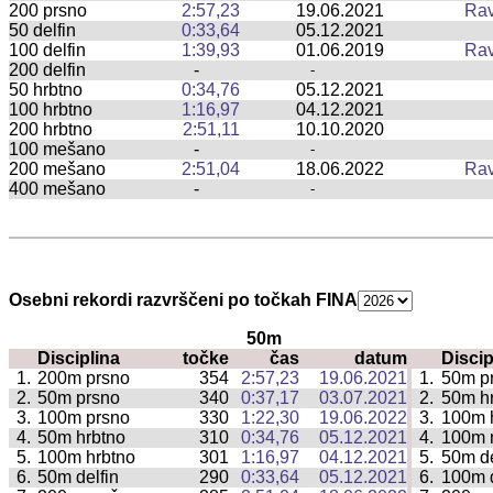
200 prsno
2:57,23
19.06.2021
Rav
50 delfin
0:33,64
05.12.2021
100 delfin
1:39,93
01.06.2019
Rav
200 delfin
-
-
50 hrbtno
0:34,76
05.12.2021
100 hrbtno
1:16,97
04.12.2021
200 hrbtno
2:51,11
10.10.2020
100 mešano
-
-
200 mešano
2:51,04
18.06.2022
Rav
400 mešano
-
-
Osebni rekordi razvrščeni po točkah FINA
50m
Disciplina
točke
čas
datum
Discip
|
1.
200m prsno
354
2:57,23
19.06.2021
1.
50m p
|
2.
50m prsno
340
0:37,17
03.07.2021
2.
50m h
|
3.
100m prsno
330
1:22,30
19.06.2022
3.
100m 
|
4.
50m hrbtno
310
0:34,76
05.12.2021
4.
100m 
|
5.
100m hrbtno
301
1:16,97
04.12.2021
5.
50m de
|
6.
50m delfin
290
0:33,64
05.12.2021
6.
100m d
|