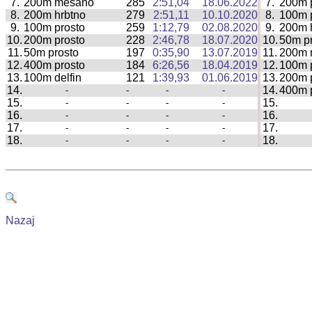
7.
200m mešano
285
2:51,04
18.06.2022
7.
200m 
|
8.
200m hrbtno
279
2:51,11
10.10.2020
8.
100m 
|
9.
100m prosto
259
1:12,79
02.08.2020
9.
200m 
|
10.
200m prosto
228
2:46,78
18.07.2020
10.
50m p
|
11.
50m prosto
197
0:35,90
13.07.2019
11.
200m 
|
12.
400m prosto
184
6:26,56
18.04.2019
12.
100m 
|
13.
100m delfin
121
1:39,93
01.06.2019
13.
200m 
|
14.
14.
400m 
-
-
-
-
|
15.
15.
-
-
-
-
|
16.
16.
-
-
-
-
|
17.
17.
-
-
-
-
|
18.
18.
-
-
-
-
|
Nazaj