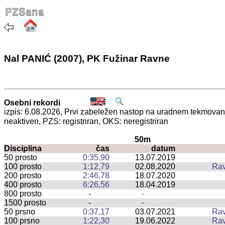
Nal PANIĆ (2007), PK Fužinar Ravne
Osebni rekordi
izpis: 6.08.2026, Prvi zabeležen nastop na uradnem tekmova
neaktiven, PZS: registriran, OKS: neregistriran
50m
Disciplina
čas
datum
50 prosto
0:35,90
13.07.2019
100 prosto
1:12,79
02.08.2020
Rav
200 prosto
2:46,78
18.07.2020
400 prosto
6:26,56
18.04.2019
800 prosto
-
-
1500 prosto
-
-
50 prsno
0:37,17
03.07.2021
Rav
100 prsno
1:22,30
19.06.2022
Rav