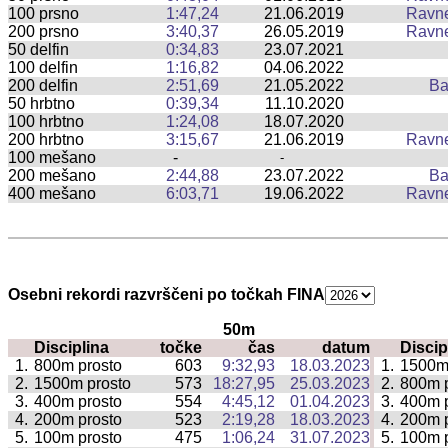
100 prsno
1:47,24
21.06.2019
Ravn
200 prsno
3:40,37
26.05.2019
Ravn
50 delfin
0:34,83
23.07.2021
100 delfin
1:16,82
04.06.2022
200 delfin
2:51,69
21.05.2022
Ba
50 hrbtno
0:39,34
11.10.2020
100 hrbtno
1:24,08
18.07.2020
200 hrbtno
3:15,67
21.06.2019
Ravn
100 mešano
-
-
200 mešano
2:44,88
23.07.2022
Ba
400 mešano
6:03,71
19.06.2022
Ravn
Osebni rekordi razvrščeni po točkah FINA
50m
Disciplina
točke
čas
datum
Discip
|
1.
800m prosto
603
9:32,93
18.03.2023
1.
1500m
|
2.
1500m prosto
573
18:27,95
25.03.2023
2.
800m p
|
3.
400m prosto
554
4:45,12
01.04.2023
3.
400m p
|
4.
200m prosto
523
2:19,28
18.03.2023
4.
200m p
|
5.
100m prosto
475
1:06,24
31.07.2023
5.
100m p
|