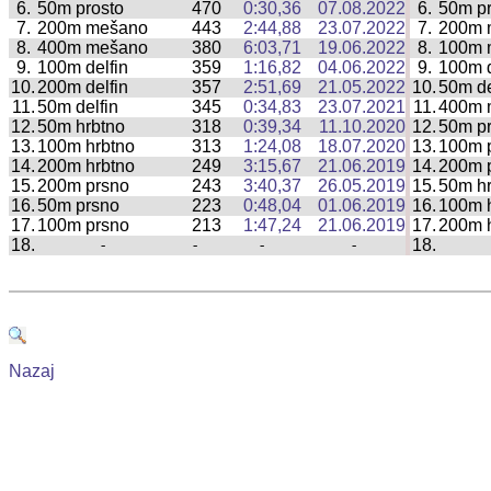
6.
50m prosto
470
0:30,36
07.08.2022
6.
50m pr
|
7.
200m mešano
443
2:44,88
23.07.2022
7.
200m 
|
8.
400m mešano
380
6:03,71
19.06.2022
8.
100m 
|
9.
100m delfin
359
1:16,82
04.06.2022
9.
100m d
|
10.
200m delfin
357
2:51,69
21.05.2022
10.
50m de
|
11.
50m delfin
345
0:34,83
23.07.2021
11.
400m 
|
12.
50m hrbtno
318
0:39,34
11.10.2020
12.
50m p
|
13.
100m hrbtno
313
1:24,08
18.07.2020
13.
100m 
|
14.
200m hrbtno
249
3:15,67
21.06.2019
14.
200m 
|
15.
200m prsno
243
3:40,37
26.05.2019
15.
50m hr
|
16.
50m prsno
223
0:48,04
01.06.2019
16.
100m 
|
17.
100m prsno
213
1:47,24
21.06.2019
17.
200m 
|
18.
18.
-
-
-
-
|
Nazaj