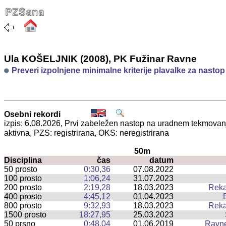
Ula KOŠELJNIK (2008), PK Fužinar Ravne
Preveri izpolnjene minimalne kriterije plavalke za nasto
Osebni rekordi
izpis: 6.08.2026, Prvi zabeležen nastop na uradnem tekmova
aktivna, PZS: registrirana, OKS: neregistrirana
50m
Disciplina
čas
datum
50 prosto
0:30,36
07.08.2022
100 prosto
1:06,24
31.07.2023
200 prosto
2:19,28
18.03.2023
Reka
400 prosto
4:45,12
01.04.2023
800 prosto
9:32,93
18.03.2023
Reka
1500 prosto
18:27,95
25.03.2023
50 prsno
0:48,04
01.06.2019
Ravn