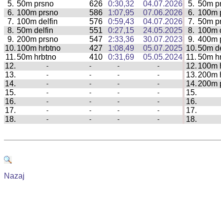
5.
50m prsno
626
0:30,32
04.07.2026
5.
50m p
|
6.
100m prsno
586
1:07,95
07.06.2026
6.
100m 
|
7.
100m delfin
576
0:59,43
04.07.2026
7.
50m p
|
8.
50m delfin
551
0:27,15
24.05.2025
8.
100m d
|
9.
200m prsno
547
2:33,36
30.07.2023
9.
400m 
|
10.
100m hrbtno
427
1:08,49
05.07.2025
10.
50m de
|
11.
50m hrbtno
410
0:31,69
05.05.2024
11.
50m h
|
12.
12.
100m 
-
-
-
-
|
13.
13.
200m 
-
-
-
-
|
14.
14.
200m 
-
-
-
-
|
15.
15.
-
-
-
-
|
16.
16.
-
-
-
-
|
17.
17.
-
-
-
-
|
18.
18.
-
-
-
-
|
Nazaj