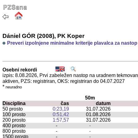
Dániel GÓR (2008), PK Koper
Preveri izpolnjene minimalne kriterije plavalca za nasto
Osebni rekordi
izpis: 8.08.2026, Prvi zabeležen nastop na uradnem tekmova
aktiven, PZS: registriran, OKS: registriran do 04.07.2027
*
neuradno
50m
Disciplina
čas
datum
50 prosto
0:23,19
31.07.2026
100 prosto
0:51,42
01.08.2026
200 prosto
1:57,57
31.07.2026
400 prosto
-
-
800 prosto
-
-
1500 prosto
-
-