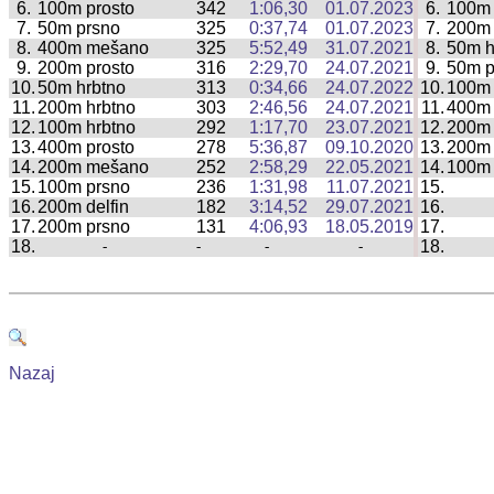
6.
100m prosto
342
1:06,30
01.07.2023
6.
100m
|
7.
50m prsno
325
0:37,74
01.07.2023
7.
200m 
|
8.
400m mešano
325
5:52,49
31.07.2021
8.
50m h
|
9.
200m prosto
316
2:29,70
24.07.2021
9.
50m p
|
10.
50m hrbtno
313
0:34,66
24.07.2022
10.
100m 
|
11.
200m hrbtno
303
2:46,56
24.07.2021
11.
400m 
|
12.
100m hrbtno
292
1:17,70
23.07.2021
12.
200m 
|
13.
400m prosto
278
5:36,87
09.10.2020
13.
200m 
|
14.
200m mešano
252
2:58,29
22.05.2021
14.
100m 
|
15.
100m prsno
236
1:31,98
11.07.2021
15.
|
16.
200m delfin
182
3:14,52
29.07.2021
16.
|
17.
200m prsno
131
4:06,93
18.05.2019
17.
|
18.
18.
-
-
-
-
|
Nazaj