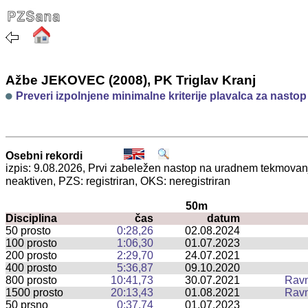
Ažbe JEKOVEC (2008), PK Triglav Kranj
Preveri izpolnjene minimalne kriterije plavalca za nasto
Osebni rekordi
izpis: 9.08.2026, Prvi zabeležen nastop na uradnem tekmova
neaktiven, PZS: registriran, OKS: neregistriran
50m
Disciplina
čas
datum
50 prosto
0:28,26
02.08.2024
100 prosto
1:06,30
01.07.2023
200 prosto
2:29,70
24.07.2021
400 prosto
5:36,87
09.10.2020
800 prosto
10:41,73
30.07.2021
Rav
1500 prosto
20:13,43
01.08.2021
Rav
50 prsno
0:37,74
01.07.2023