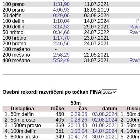
100 prsno
1:31,98
11.07.2021
200 prsno
4:06,93
18.05.2019
50 delfin
0:29,06
03.08.2024
100 delfin
1:10,04
14.07.2024
P
200 delfin
3:14,52
29.07.2021
Rav
50 hrbtno
0:34,66
24.07.2022
Rav
100 hrbtno
1:17,70
23.07.2021
200 hrbtno
2:46,56
24.07.2021
100 mešano
-
-
200 mešano
2:58,29
22.05.2021
400 mešano
5:52,49
31.07.2021
Rav
Osebni rekordi razvrščeni po točkah FINA
50m
Disciplina
točke
čas
datum
Disci
|
1.
50m delfin
450
0:29,06
03.08.2024
1.
50m d
|
2.
50m prosto
405
0:28,26
02.08.2024
2.
100m 
|
3.
1500m prosto
369
20:13,43
01.08.2021
3.
50m p
|
4.
100m delfin
351
1:10,04
14.07.2024
4.
100m 
|
5.
800m prosto
349
10:41,73
30.07.2021
5.
200m
|