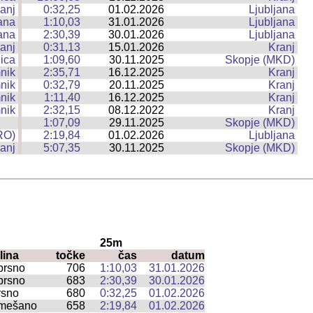
anj
0:32,25
01.02.2026
Ljubljana
|
ana
1:10,03
31.01.2026
Ljubljana
|
ana
2:30,39
30.01.2026
Ljubljana
|
anj
0:31,13
15.01.2026
Kranj
|
ica
1:09,60
30.11.2025
Skopje (MKD)
|
nik
2:35,71
16.12.2025
Kranj
|
nik
0:32,79
20.11.2025
Kranj
|
nik
1:11,40
16.12.2025
Kranj
|
nik
2:32,15
08.12.2022
Kranj
|
1:07,09
29.11.2025
Skopje (MKD)
|
RO)
2:19,84
01.02.2026
Ljubljana
|
anj
5:07,35
30.11.2025
Skopje (MKD)
|
25m
lina
točke
čas
datum
prsno
706
1:10,03
31.01.2026
prsno
683
2:30,39
30.01.2026
rsno
680
0:32,25
01.02.2026
mešano
658
2:19,84
01.02.2026