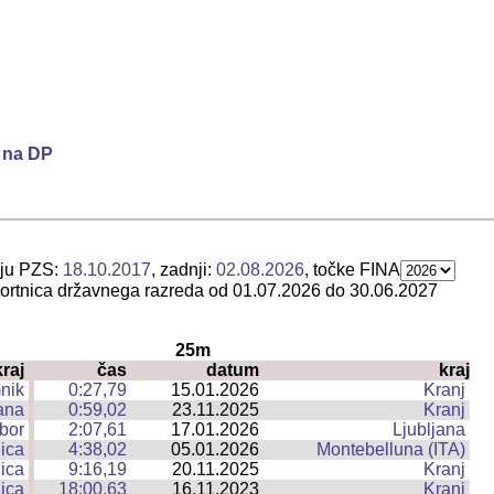
p na DP
nju PZS:
18.10.2017
, zadnji:
02.08.2026
, točke FINA
 športnica državnega razreda od 01.07.2026 do 30.06.2027
25m
kraj
čas
datum
kraj
|
nik
0:27,79
15.01.2026
Kranj
|
ana
0:59,02
23.11.2025
Kranj
|
bor
2:07,61
17.01.2026
Ljubljana
|
ica
4:38,02
05.01.2026
Montebelluna (ITA)
|
ica
9:16,19
20.11.2025
Kranj
|
ica
18:00,63
16.11.2023
Kranj
|