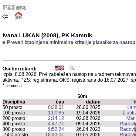
Ivana LUKAN (2008), PK Kamnik
Preveri izpolnjene minimalne kriterije plavalke za nasto
Osebni rekordi
izpis: 8.08.2026, Prvi zabeležen nastop na uradnem tekmova
aktivna, PZS: registrirana, OKS: registrirana do 18.07.2027,
*
neuradno
50m
Disciplina
čas
datum
50 prosto
0:28,61
28.06.2025
Kam
100 prosto
1:00,85
19.04.2026
Ljublj
200 prosto
2:14,12
02.08.2026
Mari
400 prosto
4:47,71
09.04.2026
Radovlj
800 prosto
9:52,24
26.04.2023
Radovlj
1500 prosto
18:43,01
07.05.2026
Radovlj