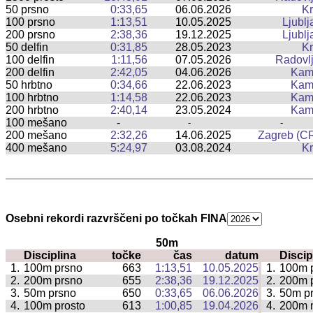
50 prsno
0:33,65
06.06.2026
Kr
100 prsno
1:13,51
10.05.2025
Ljublj
200 prsno
2:38,36
19.12.2025
Ljublj
50 delfin
0:31,85
28.05.2023
Kr
100 delfin
1:11,56
07.05.2026
Radovlj
200 delfin
2:42,05
04.06.2026
Kam
50 hrbtno
0:34,66
22.06.2023
Kam
100 hrbtno
1:14,58
22.06.2023
Kam
200 hrbtno
2:40,14
23.05.2024
Kam
100 mešano
-
-
-
200 mešano
2:32,26
14.06.2025
Zagreb (C
400 mešano
5:24,97
03.08.2024
Kr
Osebni rekordi razvrščeni po točkah FINA
50m
Disciplina
točke
čas
datum
Discip
|
1.
100m prsno
663
1:13,51
10.05.2025
1.
100m 
|
2.
200m prsno
655
2:38,36
19.12.2025
2.
200m 
|
3.
50m prsno
650
0:33,65
06.06.2026
3.
50m p
|
4.
100m prosto
613
1:00,85
19.04.2026
4.
200m 
|