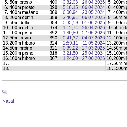
5.
50m prosto
400
0:32,03
26.04.2026
5.
200m d
|
6.
400m prosto
398
5:18,15
06.04.2024
6.
400m p
|
7.
400m mešano
389
6:00,94
23.05.2024
7.
400m 
|
8.
200m delfin
388
2:46,91
06.07.2025
8.
50m pr
|
9.
50m delfin
384
0:33,59
01.06.2025
9.
100m d
|
10.
100m delfin
374
1:15,74
26.04.2026
10.
50m de
|
11.
100m prsno
352
1:30,80
27.06.2026
11.
100m 
|
12.
50m prsno
350
0:41,37
04.07.2026
12.
100m 
|
13.
200m hrbtno
324
2:59,11
11.05.2024
13.
200m 
|
14.
50m hrbtno
321
0:39,22
27.03.2025
14.
50m p
|
15.
200m prsno
318
3:21,50
25.04.2024
15.
100m 
|
16.
100m hrbtno
307
1:24,60
27.06.2026
16.
200m 
|
17.
17.
50m hr
-
-
-
-
|
18.
18.
1500m
-
-
-
-
|
Nazaj