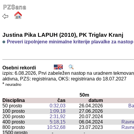
Justina Pika LAPUH (2010), PK Triglav Kranj
Preveri izpolnjene minimalne kriterije plavalke za nasto
Osebni rekordi
izpis: 6.08.2026, Prvi zabeležen nastop na uradnem tekmova
aktivna, PZS: registrirana, OKS: registrirana do 18.07.2027
*
neuradno
50m
Disciplina
čas
datum
50 prosto
0:32,03
26.04.2026
Ba
100 prosto
1:09,18
27.06.2026
200 prosto
2:31,92
20.07.2024
400 prosto
5:18,15
06.04.2024
Ravn
800 prosto
10:52,68
23.07.2023
Ravn
1500 prosto
-
-