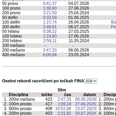
50 prsno
0:41,37
04.07.2026
100 prsno
1:30,80
27.06.2026
200 prsno
3:21,50
25.04.2024
50 delfin
0:33,59
01.06.2025
100 delfin
1:15,74
26.04.2026
Ba
200 delfin
2:46,91
06.07.2025
Po
50 hrbtno
0:39,22
27.03.2025
100 hrbtno
1:24,60
27.06.2026
200 hrbtno
2:59,11
11.05.2024
100 mešano
-
-
200 mešano
2:47,33
06.06.2026
400 mešano
6:00,94
23.05.2024
Osebni rekordi razvrščeni po točkah FINA
50m
Disciplina
točke
čas
datum
Discip
|
1.
200m mešano
423
2:47,33
06.06.2026
1.
200m p
|
2.
100m prosto
417
1:09,18
27.06.2026
2.
200m 
|
3.
800m prosto
408
10:52,68
23.07.2023
3.
800m p
|
4.
200m prosto
403
2:31,92
20.07.2024
4.
100m p
|