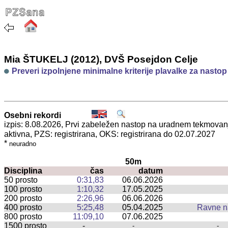
Mia ŠTUKELJ (2012), DVŠ Posejdon Celje
Preveri izpolnjene minimalne kriterije plavalke za nasto
Osebni rekordi
izpis: 8.08.2026, Prvi zabeležen nastop na uradnem tekmova
aktivna, PZS: registrirana, OKS: registrirana do 02.07.2027
*
neuradno
50m
Disciplina
čas
datum
50 prosto
0:31,83
06.06.2026
100 prosto
1:10,32
17.05.2025
200 prosto
2:26,96
06.06.2026
400 prosto
5:25,48
05.04.2025
Ravne n
800 prosto
11:09,10
07.06.2025
1500 prosto
-
-
-