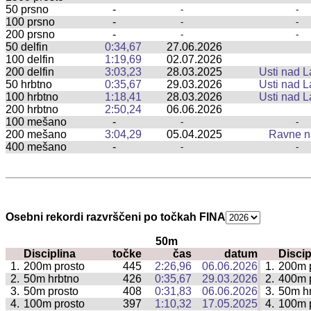
50 prsno
-
-
-
100 prsno
-
-
-
200 prsno
-
-
-
50 delfin
0:34,67
27.06.2026
100 delfin
1:19,69
02.07.2026
200 delfin
3:03,23
28.03.2025
Usti nad 
50 hrbtno
0:35,67
29.03.2026
Usti nad 
100 hrbtno
1:18,41
28.03.2026
Usti nad 
200 hrbtno
2:50,24
06.06.2026
100 mešano
-
-
-
200 mešano
3:04,29
05.04.2025
Ravne n
400 mešano
-
-
-
Osebni rekordi razvrščeni po točkah FINA
50m
Disciplina
točke
čas
datum
Discip
|
1.
200m prosto
445
2:26,96
06.06.2026
1.
200m 
|
2.
50m hrbtno
426
0:35,67
29.03.2026
2.
400m 
|
3.
50m prosto
408
0:31,83
06.06.2026
3.
50m h
|
4.
100m prosto
397
1:10,32
17.05.2025
4.
100m 
|