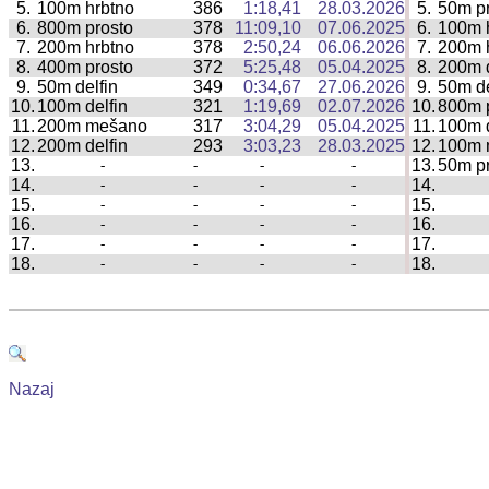
5.
100m hrbtno
386
1:18,41
28.03.2026
5.
50m p
|
6.
800m prosto
378
11:09,10
07.06.2025
6.
100m 
|
7.
200m hrbtno
378
2:50,24
06.06.2026
7.
200m 
|
8.
400m prosto
372
5:25,48
05.04.2025
8.
200m d
|
9.
50m delfin
349
0:34,67
27.06.2026
9.
50m de
|
10.
100m delfin
321
1:19,69
02.07.2026
10.
800m 
|
11.
200m mešano
317
3:04,29
05.04.2025
11.
100m d
|
12.
200m delfin
293
3:03,23
28.03.2025
12.
100m 
|
13.
13.
50m p
-
-
-
-
|
14.
14.
-
-
-
-
|
15.
15.
-
-
-
-
|
16.
16.
-
-
-
-
|
17.
17.
-
-
-
-
|
18.
18.
-
-
-
-
|
Nazaj