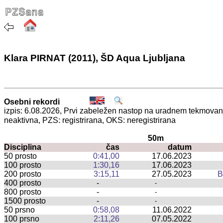
Klara PIRNAT (2011), ŠD Aqua Ljubljana
Osebni rekordi
izpis: 6.08.2026, Prvi zabeležen nastop na uradnem tekmova
neaktivna, PZS: registrirana, OKS: neregistrirana
50m
Disciplina
čas
datum
50 prosto
0:41,00
17.06.2023
100 prosto
1:30,16
17.06.2023
200 prosto
3:15,11
27.05.2023
B
400 prosto
-
-
800 prosto
-
-
1500 prosto
-
-
50 prsno
0:58,08
11.06.2022
100 prsno
2:11,26
07.05.2022