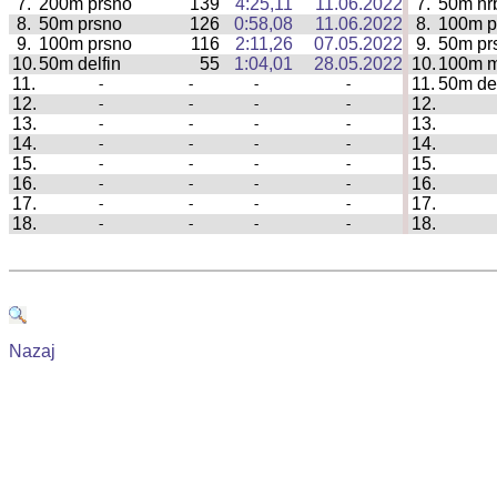
7.
200m prsno
139
4:25,11
11.06.2022
7.
50m hr
|
8.
50m prsno
126
0:58,08
11.06.2022
8.
100m p
|
9.
100m prsno
116
2:11,26
07.05.2022
9.
50m pr
|
10.
50m delfin
55
1:04,01
28.05.2022
10.
100m 
|
11.
11.
50m del
-
-
-
-
|
12.
12.
-
-
-
-
|
13.
13.
-
-
-
-
|
14.
14.
-
-
-
-
|
15.
15.
-
-
-
-
|
16.
16.
-
-
-
-
|
17.
17.
-
-
-
-
|
18.
18.
-
-
-
-
|
Nazaj