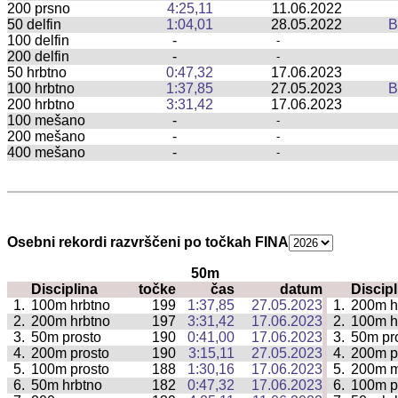
200 prsno
4:25,11
11.06.2022
50 delfin
1:04,01
28.05.2022
B
100 delfin
-
-
200 delfin
-
-
50 hrbtno
0:47,32
17.06.2023
100 hrbtno
1:37,85
27.05.2023
B
200 hrbtno
3:31,42
17.06.2023
100 mešano
-
-
200 mešano
-
-
400 mešano
-
-
Osebni rekordi razvrščeni po točkah FINA
50m
Disciplina
točke
čas
datum
Discipl
|
1.
100m hrbtno
199
1:37,85
27.05.2023
1.
200m h
|
2.
200m hrbtno
197
3:31,42
17.06.2023
2.
100m h
|
3.
50m prosto
190
0:41,00
17.06.2023
3.
50m pr
|
4.
200m prosto
190
3:15,11
27.05.2023
4.
200m p
|
5.
100m prosto
188
1:30,16
17.06.2023
5.
200m 
|
6.
50m hrbtno
182
0:47,32
17.06.2023
6.
100m p
|