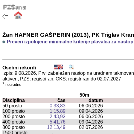
Žan HAFNER GAŠPERIN (2013), PK Triglav Kran
Preveri izpolnjene minimalne kriterije plavalca za nasto
Osebni rekordi
izpis: 9.08.2026, Prvi zabeležen nastop na uradnem tekmova
aktiven, PZS: registriran, OKS: registriran do 02.07.2027
*
neuradno
50m
Disciplina
čas
datum
50 prosto
0:33,83
06.06.2026
100 prosto
1:15,89
09.04.2026
200 prosto
2:43,92
06.06.2026
400 prosto
5:41,76
09.04.2026
800 prosto
12:13,49
02.07.2026
1500 prosto
-
-