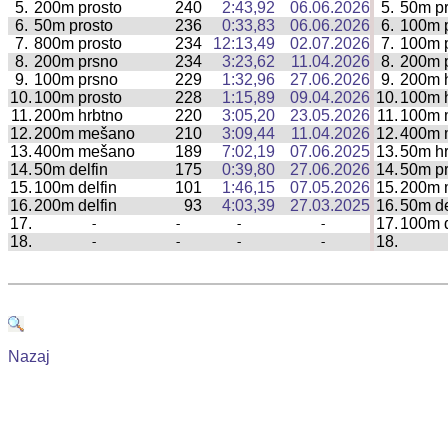
5.
200m prosto
240
2:43,92
06.06.2026
5.
50m p
|
6.
50m prosto
236
0:33,83
06.06.2026
6.
100m p
|
7.
800m prosto
234
12:13,49
02.07.2026
7.
100m 
|
8.
200m prsno
234
3:23,62
11.04.2026
8.
200m 
|
9.
100m prsno
229
1:32,96
27.06.2026
9.
200m 
|
10.
100m prosto
228
1:15,89
09.04.2026
10.
100m 
|
11.
200m hrbtno
220
3:05,20
23.05.2026
11.
100m 
|
12.
200m mešano
210
3:09,44
11.04.2026
12.
400m 
|
13.
400m mešano
189
7:02,19
07.06.2025
13.
50m hr
|
14.
50m delfin
175
0:39,80
27.06.2026
14.
50m pr
|
15.
100m delfin
101
1:46,15
07.05.2026
15.
200m 
|
16.
200m delfin
93
4:03,39
27.03.2025
16.
50m de
|
17.
17.
100m d
-
-
-
-
|
18.
18.
-
-
-
-
|
Nazaj