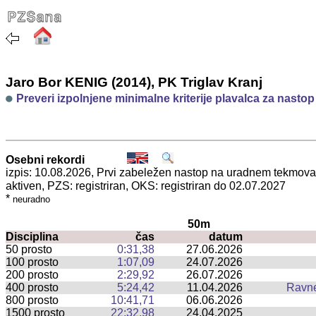
Jaro Bor KENIG (2014), PK Triglav Kranj
Preveri izpolnjene minimalne kriterije plavalca za nasto
Osebni rekordi
izpis: 10.08.2026, Prvi zabeležen nastop na uradnem tekmov
aktiven, PZS: registriran, OKS: registriran do 02.07.2027
*
neuradno
50m
Disciplina
čas
datum
50 prosto
0:31,38
27.06.2026
100 prosto
1:07,09
24.07.2026
200 prosto
2:29,92
26.07.2026
400 prosto
5:24,42
11.04.2026
Ravn
800 prosto
10:41,71
06.06.2026
1500 prosto
22:32,98
24.04.2025