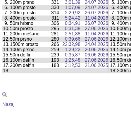
5.
200m prsno
331
3:01,39
24.07.2026
5.
100m p
|
6.
100m prosto
330
1:07,09
24.07.2026
6.
400m p
|
7.
200m prosto
314
2:29,92
26.07.2026
7.
100m 
|
8.
400m prosto
311
5:24,42
11.04.2026
8.
200m 
|
9.
50m hrbtno
306
0:34,91
26.07.2026
9.
400m 
|
10.
50m prosto
295
0:31,38
27.06.2026
10.
800m p
|
11.
200m mešano
281
2:51,88
11.04.2026
11.
100m 
|
12.
50m prsno
280
0:39,66
27.06.2026
12.
100m 
|
13.
1500m prosto
266
22:32,98
24.04.2025
13.
50m hr
|
14.
100m prsno
259
1:29,22
20.06.2026
14.
50m p
|
15.
50m delfin
239
0:35,87
06.06.2026
15.
50m pr
|
16.
100m delfin
193
1:25,48
27.06.2026
16.
50m de
|
17.
200m delfin
188
3:12,53
21.06.2025
17.
100m d
|
18.
18.
200m d
-
-
-
-
|
Nazaj