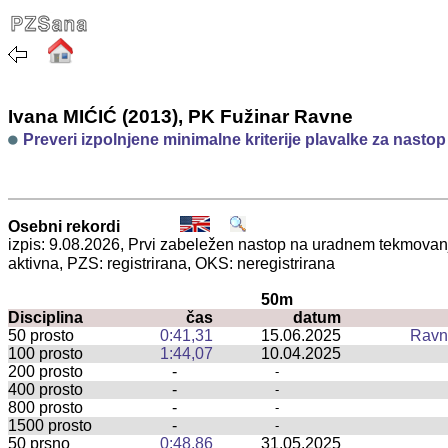
Ivana MIĆIĆ (2013), PK Fužinar Ravne
Preveri izpolnjene minimalne kriterije plavalke za nasto
Osebni rekordi
izpis: 9.08.2026, Prvi zabeležen nastop na uradnem tekmova
aktivna, PZS: registrirana, OKS: neregistrirana
50m
Disciplina
čas
datum
50 prosto
0:41,31
15.06.2025
Ravn
100 prosto
1:44,07
10.04.2025
200 prosto
-
-
400 prosto
-
-
800 prosto
-
-
1500 prosto
-
-
50 prsno
0:48,86
31.05.2025