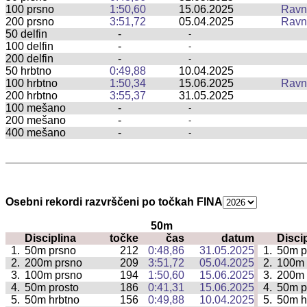
100 prsno
1:50,60
15.06.2025
Ravn
200 prsno
3:51,72
05.04.2025
Ravn
50 delfin
-
-
100 delfin
-
-
200 delfin
-
-
50 hrbtno
0:49,88
10.04.2025
100 hrbtno
1:50,34
15.06.2025
Ravn
200 hrbtno
3:55,37
31.05.2025
100 mešano
-
-
200 mešano
-
-
400 mešano
-
-
Osebni rekordi razvrščeni po točkah FINA
50m
Disciplina
točke
čas
datum
Disci
|
1.
50m prsno
212
0:48,86
31.05.2025
1.
50m p
|
2.
200m prsno
209
3:51,72
05.04.2025
2.
100m 
|
3.
100m prsno
194
1:50,60
15.06.2025
3.
200m 
|
4.
50m prosto
186
0:41,31
15.06.2025
4.
50m p
|
5.
50m hrbtno
156
0:49,88
10.04.2025
5.
50m h
|