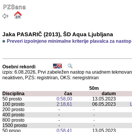
Jaka PASARIČ (2013), ŠD Aqua Ljubljana
Preveri izpolnjene minimalne kriterije plavalca za nasto
Osebni rekordi
izpis: 6.08.2026, Prvi zabeležen nastop na uradnem tekmova
neaktiven, PZS: registriran, OKS: neregistriran
50m
Disciplina
čas
datum
50 prosto
0:58,00
13.05.2023
100 prosto
2:18,61
06.05.2023
200 prosto
-
-
400 prosto
-
-
800 prosto
-
-
1500 prosto
-
-
50 prsno
0:58,41
13.05.2023