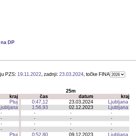
p na DP
nju PZS:
19.11.2022
, zadnji:
23.03.2024
, točke FINA
25m
kraj
čas
datum
kraj
|
Ptuj
0:47,12
23.03.2024
Ljubljana
|
Ljubljana
1:56,93
02.12.2023
Ljubljana
|
-
|
-
-
-
-
|
-
-
-
-
|
-
-
-
-
|
-
-
-
Ptuj
0:52,80
09.12.2023
Ljubljana
|