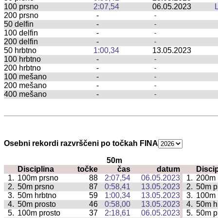
100 prsno
2:07,54
06.05.2023
200 prsno
-
-
50 delfin
-
-
100 delfin
-
-
200 delfin
-
-
50 hrbtno
1:00,34
13.05.2023
100 hrbtno
-
-
200 hrbtno
-
-
100 mešano
-
-
200 mešano
-
-
400 mešano
-
-
Osebni rekordi razvrščeni po točkah FINA
50m
Disciplina
točke
čas
datum
Discip
|
1.
100m prsno
88
2:07,54
06.05.2023
1.
200m 
|
2.
50m prsno
87
0:58,41
13.05.2023
2.
50m p
|
3.
50m hrbtno
59
1:00,34
13.05.2023
3.
100m 
|
4.
50m prosto
46
0:58,00
13.05.2023
4.
50m h
|
5.
100m prosto
37
2:18,61
06.05.2023
5.
50m p
|