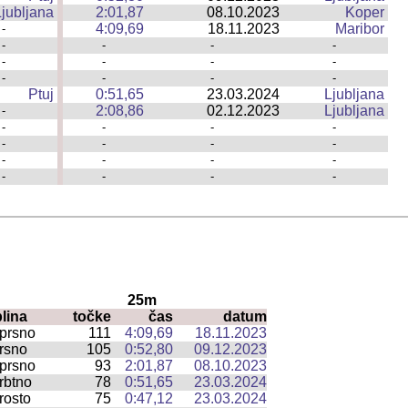
Ljubljana
2:01,87
08.10.2023
Koper
|
4:09,69
18.11.2023
Maribor
-
|
-
|
-
-
-
-
|
-
-
-
-
|
-
-
-
Ptuj
0:51,65
23.03.2024
Ljubljana
|
2:08,86
02.12.2023
Ljubljana
-
|
-
|
-
-
-
-
|
-
-
-
-
|
-
-
-
-
|
-
-
-
25m
lina
točke
čas
datum
prsno
111
4:09,69
18.11.2023
rsno
105
0:52,80
09.12.2023
prsno
93
2:01,87
08.10.2023
rbtno
78
0:51,65
23.03.2024
rosto
75
0:47,12
23.03.2024