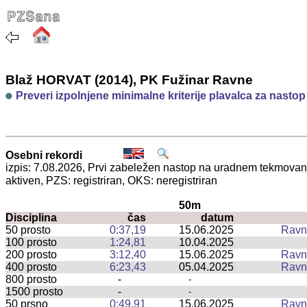
Blaž HORVAT (2014), PK Fužinar Ravne
Preveri izpolnjene minimalne kriterije plavalca za nasto
Osebni rekordi
izpis: 7.08.2026, Prvi zabeležen nastop na uradnem tekmova
aktiven, PZS: registriran, OKS: neregistriran
50m
Disciplina
čas
datum
50 prosto
0:37,19
15.06.2025
Ravn
100 prosto
1:24,81
10.04.2025
200 prosto
3:12,40
15.06.2025
Ravn
400 prosto
6:23,43
05.04.2025
Ravn
800 prosto
-
-
1500 prosto
-
-
50 prsno
0:49,91
15.06.2025
Ravn