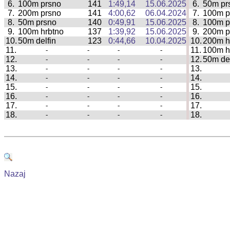
6.
100m prsno
141
1:49,14
15.06.2025
6.
50m pr
|
7.
200m prsno
141
4:00,62
06.04.2024
7.
100m p
|
8.
50m prsno
140
0:49,91
15.06.2025
8.
100m p
|
9.
100m hrbtno
137
1:39,92
15.06.2025
9.
200m p
|
10.
50m delfin
123
0:44,66
10.04.2025
10.
200m h
|
11.
11.
100m h
-
-
-
-
|
12.
12.
50m del
-
-
-
-
|
13.
13.
-
-
-
-
|
14.
14.
-
-
-
-
|
15.
15.
-
-
-
-
|
16.
16.
-
-
-
-
|
17.
17.
-
-
-
-
|
18.
18.
-
-
-
-
|
Nazaj