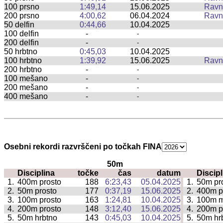
100 prsno
1:49,14
15.06.2025
Ravn
200 prsno
4:00,62
06.04.2024
Ravn
50 delfin
0:44,66
10.04.2025
100 delfin
-
-
200 delfin
-
-
50 hrbtno
0:45,03
10.04.2025
100 hrbtno
1:39,92
15.06.2025
Ravn
200 hrbtno
-
-
100 mešano
-
-
200 mešano
-
-
400 mešano
-
-
Osebni rekordi razvrščeni po točkah FINA
50m
Disciplina
točke
čas
datum
Discipl
|
1.
400m prosto
188
6:23,43
05.04.2025
1.
50m pr
|
2.
50m prosto
177
0:37,19
15.06.2025
2.
400m p
|
3.
100m prosto
163
1:24,81
10.04.2025
3.
100m 
|
4.
200m prosto
148
3:12,40
15.06.2025
4.
200m p
|
5.
50m hrbtno
143
0:45,03
10.04.2025
5.
50m hr
|