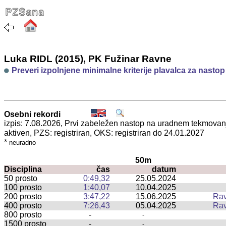
Luka RIDL (2015), PK Fužinar Ravne
Preveri izpolnjene minimalne kriterije plavalca za nasto
Osebni rekordi
izpis: 7.08.2026, Prvi zabeležen nastop na uradnem tekmova
aktiven, PZS: registriran, OKS: registriran do 24.01.2027
*
neuradno
50m
Disciplina
čas
datum
50 prosto
0:49,32
25.05.2024
100 prosto
1:40,07
10.04.2025
200 prosto
3:47,22
15.06.2025
Rav
400 prosto
7:26,43
05.04.2025
Rav
800 prosto
-
-
1500 prosto
-
-