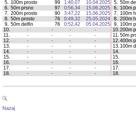
5.
100m prosto
99
1:40,07
10.04.2025
5.
50m del
|
6.
50m prsno
97
0:56,34
15.06.2025
6.
100m p
|
7.
200m prosto
90
3:47,22
15.06.2025
7.
100m h
|
8.
50m prosto
76
0:49,32
25.05.2024
8.
200m h
|
9.
50m delfin
76
0:52,42
05.04.2025
9.
100m p
|
10.
10.
200m p
-
-
-
-
|
11.
11.
50m pr
-
-
-
-
|
12.
12.
400m p
-
-
-
-
|
13.
13.
100m de
-
-
-
-
|
14.
14.
-
-
-
-
|
15.
15.
-
-
-
-
|
16.
16.
-
-
-
-
|
17.
17.
-
-
-
-
|
18.
18.
-
-
-
-
|
Nazaj