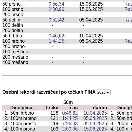
50 prsno
0:56,34
15.06.2025
Rav
100 prsno
2:00,96
15.06.2025
Rav
200 prsno
-
-
50 delfin
0:52,42
05.04.2025
Rav
100 delfin
-
-
200 delfin
-
-
50 hrbtno
0:46,62
10.04.2025
100 hrbtno
1:44,25
05.04.2025
Rav
200 hrbtno
-
-
100 mešano
-
-
200 mešano
-
-
400 mešano
-
-
Osebni rekordi razvrščeni po točkah FINA
50m
Disciplina
točke
čas
datum
Discipl
|
1.
50m hrbtno
128
0:46,62
10.04.2025
1.
50m pr
|
2.
100m hrbtno
121
1:44,25
05.04.2025
2.
50m hr
|
3.
400m prosto
119
7:26,43
05.04.2025
3.
200m p
|
4.
100m prsno
103
2:00,96
15.06.2025
4.
100m 
|