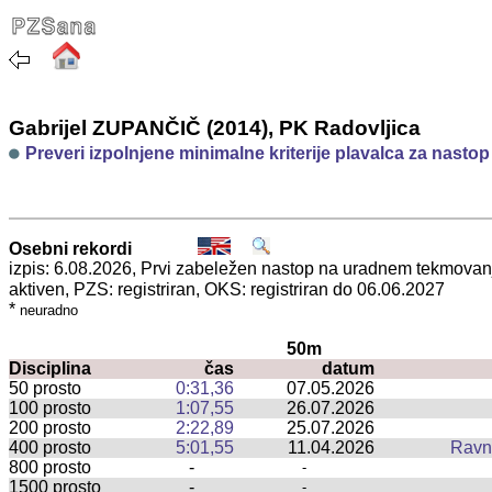
Gabrijel ZUPANČIČ (2014), PK Radovljica
Preveri izpolnjene minimalne kriterije plavalca za nasto
Osebni rekordi
izpis: 6.08.2026, Prvi zabeležen nastop na uradnem tekmova
aktiven, PZS: registriran, OKS: registriran do 06.06.2027
*
neuradno
50m
Disciplina
čas
datum
50 prosto
0:31,36
07.05.2026
100 prosto
1:07,55
26.07.2026
200 prosto
2:22,89
25.07.2026
400 prosto
5:01,55
11.04.2026
Ravn
800 prosto
-
-
1500 prosto
-
-