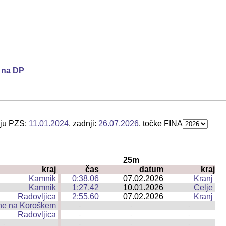
p na DP
nju PZS:
11.01.2024
, zadnji:
26.07.2026
, točke FINA
25m
kraj
čas
datum
kraj
|
Kamnik
0:38,06
07.02.2026
Kranj
|
Kamnik
1:27,42
10.01.2026
Celje
|
Radovljica
2:55,60
07.02.2026
Kranj
|
ne na Koroškem
|
-
-
-
Radovljica
|
-
-
-
-
|
-
-
-