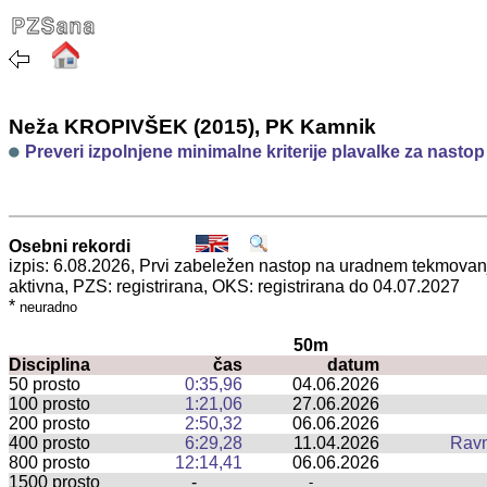
Neža KROPIVŠEK (2015), PK Kamnik
Preveri izpolnjene minimalne kriterije plavalke za nasto
Osebni rekordi
izpis: 6.08.2026, Prvi zabeležen nastop na uradnem tekmova
aktivna, PZS: registrirana, OKS: registrirana do 04.07.2027
*
neuradno
50m
Disciplina
čas
datum
50 prosto
0:35,96
04.06.2026
100 prosto
1:21,06
27.06.2026
200 prosto
2:50,32
06.06.2026
400 prosto
6:29,28
11.04.2026
Rav
800 prosto
12:14,41
06.06.2026
1500 prosto
-
-