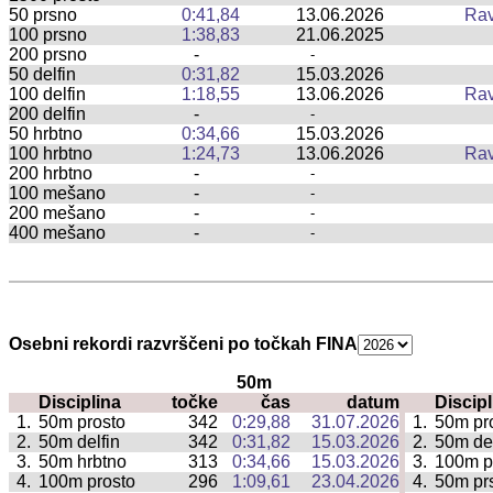
50 prsno
0:41,84
13.06.2026
Rav
100 prsno
1:38,83
21.06.2025
200 prsno
-
-
50 delfin
0:31,82
15.03.2026
100 delfin
1:18,55
13.06.2026
Rav
200 delfin
-
-
50 hrbtno
0:34,66
15.03.2026
100 hrbtno
1:24,73
13.06.2026
Rav
200 hrbtno
-
-
100 mešano
-
-
200 mešano
-
-
400 mešano
-
-
Osebni rekordi razvrščeni po točkah FINA
50m
Disciplina
točke
čas
datum
Discipl
|
1.
50m prosto
342
0:29,88
31.07.2026
1.
50m pr
|
2.
50m delfin
342
0:31,82
15.03.2026
2.
50m del
|
3.
50m hrbtno
313
0:34,66
15.03.2026
3.
100m p
|
4.
100m prosto
296
1:09,61
23.04.2026
4.
50m pr
|