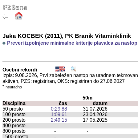
Jaka KOCBEK (2011), PK Branik Vitaminklinik
Preveri izpolnjene minimalne kriterije plavalca za nasto
Osebni rekordi
izpis: 9.08.2026, Prvi zabeležen nastop na uradnem tekmova
aktiven, PZS: registriran, OKS: registriran do 27.06.2027
*
neuradno
50m
Disciplina
čas
datum
50 prosto
0:29,88
31.07.2026
100 prosto
1:09,61
23.04.2026
200 prosto
2:49,15
17.05.2025
400 prosto
-
-
800 prosto
-
-
1500 prosto
-
-