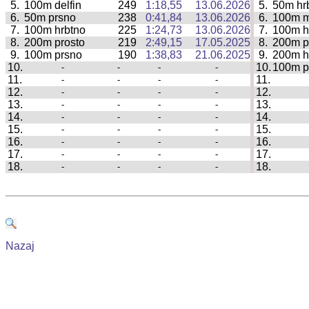
5.
100m delfin
249
1:18,55
13.06.2026
5.
50m hr
|
6.
50m prsno
238
0:41,84
13.06.2026
6.
100m 
|
7.
100m hrbtno
225
1:24,73
13.06.2026
7.
100m h
|
8.
200m prosto
219
2:49,15
17.05.2025
8.
200m p
|
9.
100m prsno
190
1:38,83
21.06.2025
9.
200m h
|
10.
10.
100m p
-
-
-
-
|
11.
11.
-
-
-
-
|
12.
12.
-
-
-
-
|
13.
13.
-
-
-
-
|
14.
14.
-
-
-
-
|
15.
15.
-
-
-
-
|
16.
16.
-
-
-
-
|
17.
17.
-
-
-
-
|
18.
18.
-
-
-
-
|
Nazaj