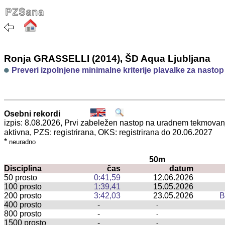
Ronja GRASSELLI (2014), ŠD Aqua Ljubljana
Preveri izpolnjene minimalne kriterije plavalke za nasto
Osebni rekordi
izpis: 8.08.2026, Prvi zabeležen nastop na uradnem tekmova
aktivna, PZS: registrirana, OKS: registrirana do 20.06.2027
*
neuradno
50m
Disciplina
čas
datum
50 prosto
0:41,59
12.06.2026
100 prosto
1:39,41
15.05.2026
200 prosto
3:42,03
23.05.2026
B
400 prosto
-
-
800 prosto
-
-
1500 prosto
-
-