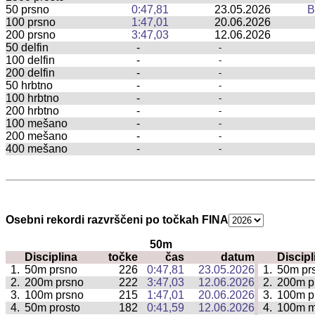
50 prsno
0:47,81
23.05.2026
B
100 prsno
1:47,01
20.06.2026
200 prsno
3:47,03
12.06.2026
50 delfin
-
-
100 delfin
-
-
200 delfin
-
-
50 hrbtno
-
-
100 hrbtno
-
-
200 hrbtno
-
-
100 mešano
-
-
200 mešano
-
-
400 mešano
-
-
Osebni rekordi razvrščeni po točkah FINA
50m
Disciplina
točke
čas
datum
Discipl
|
1.
50m prsno
226
0:47,81
23.05.2026
1.
50m pr
|
2.
200m prsno
222
3:47,03
12.06.2026
2.
200m p
|
3.
100m prsno
215
1:47,01
20.06.2026
3.
100m p
|
4.
50m prosto
182
0:41,59
12.06.2026
4.
100m 
|