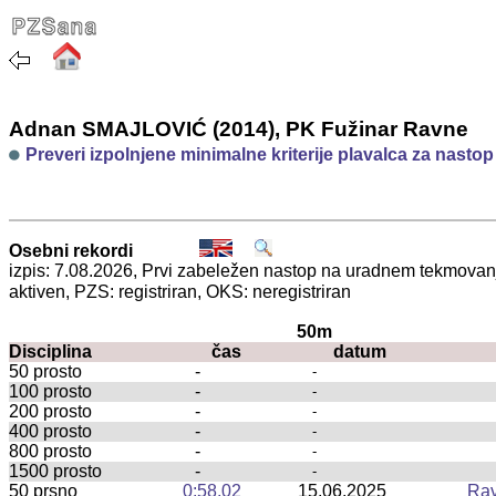
Adnan SMAJLOVIĆ (2014), PK Fužinar Ravne
Preveri izpolnjene minimalne kriterije plavalca za nasto
Osebni rekordi
izpis: 7.08.2026, Prvi zabeležen nastop na uradnem tekmova
aktiven, PZS: registriran, OKS: neregistriran
50m
Disciplina
čas
datum
50 prosto
-
-
100 prosto
-
-
200 prosto
-
-
400 prosto
-
-
800 prosto
-
-
1500 prosto
-
-
50 prsno
0:58,02
15.06.2025
Rav