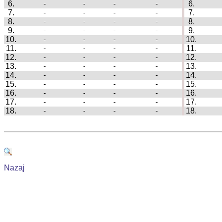
6.
6.
-
-
-
-
|
7.
7.
-
-
-
-
|
8.
8.
-
-
-
-
|
9.
9.
-
-
-
-
|
10.
10.
-
-
-
-
|
11.
11.
-
-
-
-
|
12.
12.
-
-
-
-
|
13.
13.
-
-
-
-
|
14.
14.
-
-
-
-
|
15.
15.
-
-
-
-
|
16.
16.
-
-
-
-
|
17.
17.
-
-
-
-
|
18.
18.
-
-
-
-
|
Nazaj