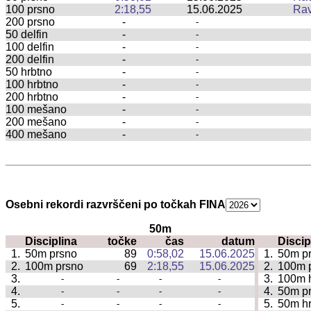
100 prsno
2:18,55
15.06.2025
Rav
200 prsno
-
-
50 delfin
-
-
100 delfin
-
-
200 delfin
-
-
50 hrbtno
-
-
100 hrbtno
-
-
200 hrbtno
-
-
100 mešano
-
-
200 mešano
-
-
400 mešano
-
-
Osebni rekordi razvrščeni po točkah FINA
50m
Disciplina
točke
čas
datum
Discip
|
1.
50m prsno
89
0:58,02
15.06.2025
1.
50m p
|
2.
100m prsno
69
2:18,55
15.06.2025
2.
100m 
|
3.
3.
100m 
-
-
-
-
|
4.
4.
50m pr
-
-
-
-
|
5.
5.
50m hr
-
-
-
-
|