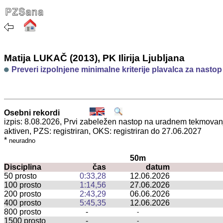
Matija LUKAČ (2013), PK Ilirija Ljubljana
Preveri izpolnjene minimalne kriterije plavalca za nasto
Osebni rekordi
izpis: 8.08.2026, Prvi zabeležen nastop na uradnem tekmova
aktiven, PZS: registriran, OKS: registriran do 27.06.2027
*
neuradno
50m
Disciplina
čas
datum
50 prosto
0:33,28
12.06.2026
100 prosto
1:14,56
27.06.2026
200 prosto
2:43,29
06.06.2026
400 prosto
5:45,35
12.06.2026
800 prosto
-
-
1500 prosto
-
-