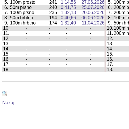
5.
100m prosto
241
1:14,56
27.06.2026
5.
100m p
|
6.
50m prsno
240
0:41,75
25.07.2026
6.
200m p
|
7.
100m prsno
235
1:32,13
20.06.2026
7.
200m p
|
8.
50m hrbtno
194
0:40,66
06.06.2026
8.
100m 
|
9.
100m hrbtno
174
1:32,40
11.04.2026
9.
50m hr
|
10.
10.
100m h
-
-
-
-
|
11.
11.
200m h
-
-
-
-
|
12.
12.
-
-
-
-
|
13.
13.
-
-
-
-
|
14.
14.
-
-
-
-
|
15.
15.
-
-
-
-
|
16.
16.
-
-
-
-
|
17.
17.
-
-
-
-
|
18.
18.
-
-
-
-
|
Nazaj