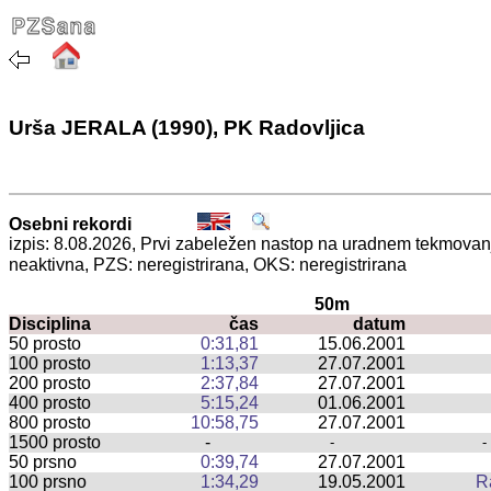
Urša JERALA (1990), PK Radovljica
Osebni rekordi
izpis: 8.08.2026, Prvi zabeležen nastop na uradnem tekmova
neaktivna, PZS: neregistrirana, OKS: neregistrirana
50m
Disciplina
čas
datum
50 prosto
0:31,81
15.06.2001
100 prosto
1:13,37
27.07.2001
200 prosto
2:37,84
27.07.2001
400 prosto
5:15,24
01.06.2001
800 prosto
10:58,75
27.07.2001
1500 prosto
-
-
-
50 prsno
0:39,74
27.07.2001
100 prsno
1:34,29
19.05.2001
R