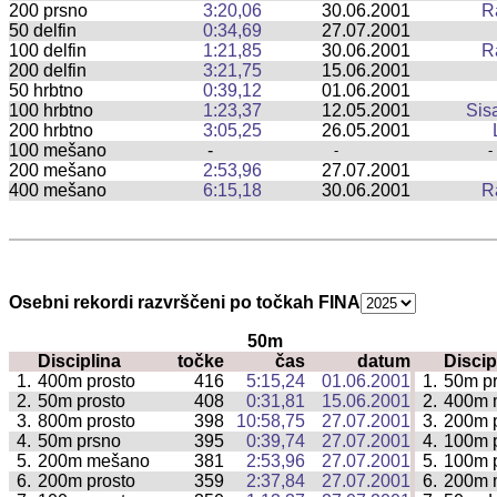
200 prsno
3:20,06
30.06.2001
R
50 delfin
0:34,69
27.07.2001
100 delfin
1:21,85
30.06.2001
R
200 delfin
3:21,75
15.06.2001
50 hrbtno
0:39,12
01.06.2001
100 hrbtno
1:23,37
12.05.2001
Sis
200 hrbtno
3:05,25
26.05.2001
100 mešano
-
-
-
200 mešano
2:53,96
27.07.2001
400 mešano
6:15,18
30.06.2001
R
Osebni rekordi razvrščeni po točkah FINA
50m
Disciplina
točke
čas
datum
Discip
|
1.
400m prosto
416
5:15,24
01.06.2001
1.
50m pr
|
2.
50m prosto
408
0:31,81
15.06.2001
2.
400m 
|
3.
800m prosto
398
10:58,75
27.07.2001
3.
200m 
|
4.
50m prsno
395
0:39,74
27.07.2001
4.
100m 
|
5.
200m mešano
381
2:53,96
27.07.2001
5.
100m p
|
6.
200m prosto
359
2:37,84
27.07.2001
6.
200m 
|