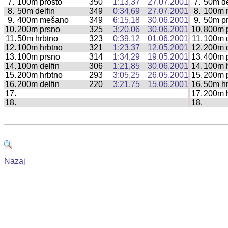
7.
100m prosto
350
1:13,37
27.07.2001
7.
50m de
|
8.
50m delfin
349
0:34,69
27.07.2001
8.
100m 
|
9.
400m mešano
349
6:15,18
30.06.2001
9.
50m p
|
10.
200m prsno
325
3:20,06
30.06.2001
10.
800m p
|
11.
50m hrbtno
323
0:39,12
01.06.2001
11.
100m d
|
12.
100m hrbtno
321
1:23,37
12.05.2001
12.
200m d
|
13.
100m prsno
314
1:34,29
19.05.2001
13.
400m p
|
14.
100m delfin
306
1:21,85
30.06.2001
14.
100m 
|
15.
200m hrbtno
293
3:05,25
26.05.2001
15.
200m p
|
16.
200m delfin
220
3:21,75
15.06.2001
16.
50m hr
|
17.
17.
200m 
-
-
-
-
|
18.
18.
-
-
-
-
|
Nazaj