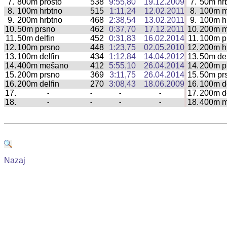
7.
800m prosto
538
9:55,80
19.12.2009
7.
50m hr
|
8.
100m hrbtno
515
1:11,24
12.02.2011
8.
100m 
|
9.
200m hrbtno
468
2:38,54
13.02.2011
9.
100m h
|
10.
50m prsno
462
0:37,70
17.12.2011
10.
200m 
|
11.
50m delfin
452
0:31,83
16.02.2014
11.
100m p
|
12.
100m prsno
448
1:23,75
02.05.2010
12.
200m h
|
13.
100m delfin
434
1:12,84
14.04.2012
13.
50m del
|
14.
400m mešano
412
5:55,10
26.04.2014
14.
200m p
|
15.
200m prsno
369
3:11,75
26.04.2014
15.
50m pr
|
16.
200m delfin
270
3:08,43
18.06.2009
16.
100m de
|
17.
17.
200m de
-
-
-
-
|
18.
18.
400m 
-
-
-
-
|
Nazaj