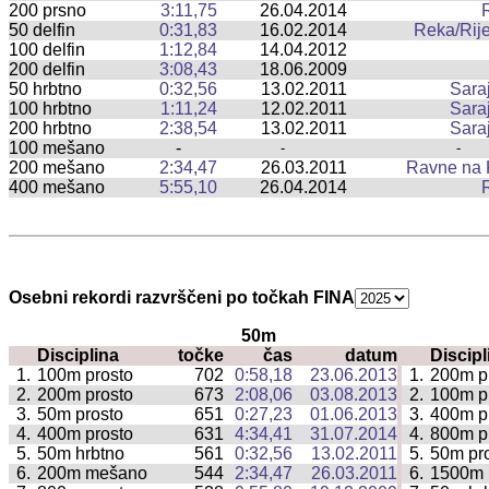
200 prsno
3:11,75
26.04.2014
50 delfin
0:31,83
16.02.2014
Reka/Rij
100 delfin
1:12,84
14.04.2012
200 delfin
3:08,43
18.06.2009
50 hrbtno
0:32,56
13.02.2011
Sara
100 hrbtno
1:11,24
12.02.2011
Sara
200 hrbtno
2:38,54
13.02.2011
Sara
100 mešano
-
-
-
200 mešano
2:34,47
26.03.2011
Ravne na
400 mešano
5:55,10
26.04.2014
Osebni rekordi razvrščeni po točkah FINA
50m
Disciplina
točke
čas
datum
Discipl
|
1.
100m prosto
702
0:58,18
23.06.2013
1.
200m p
|
2.
200m prosto
673
2:08,06
03.08.2013
2.
100m p
|
3.
50m prosto
651
0:27,23
01.06.2013
3.
400m p
|
4.
400m prosto
631
4:34,41
31.07.2014
4.
800m p
|
5.
50m hrbtno
561
0:32,56
13.02.2011
5.
50m pr
|
6.
200m mešano
544
2:34,47
26.03.2011
6.
1500m 
|