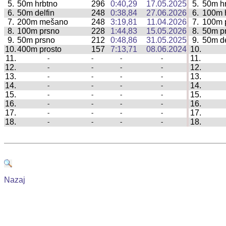
5.
50m hrbtno
296
0:40,29
17.05.2025
5.
50m h
|
6.
50m delfin
248
0:38,84
27.06.2026
6.
100m 
|
7.
200m mešano
248
3:19,81
11.04.2026
7.
100m 
|
8.
100m prsno
228
1:44,83
15.05.2026
8.
50m p
|
9.
50m prsno
212
0:48,86
31.05.2025
9.
50m de
|
10.
400m prosto
157
7:13,71
08.06.2024
10.
|
11.
11.
-
-
-
-
|
12.
12.
-
-
-
-
|
13.
13.
-
-
-
-
|
14.
14.
-
-
-
-
|
15.
15.
-
-
-
-
|
16.
16.
-
-
-
-
|
17.
17.
-
-
-
-
|
18.
18.
-
-
-
-
|
Nazaj