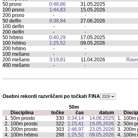
50 prsno
0:48,86
31.05.2025
100 prsno
1:44,83
15.05.2026
200 prsno
-
-
50 delfin
0:38,84
27.06.2026
100 delfin
-
-
200 delfin
-
-
50 hrbtno
0:40,29
17.05.2025
100 hrbtno
1:25,52
09.05.2026
200 hrbtno
-
-
100 mešano
-
-
200 mešano
3:19,81
11.04.2026
Ravn
400 mešano
-
-
Osebni rekordi razvrščeni po točkah FINA
50m
Disciplina
točke
čas
datum
Discip
|
1.
50m prosto
330
0:34,14
14.06.2025
1.
100m 
|
2.
100m prosto
322
1:15,41
15.05.2026
2.
50m p
|
3.
200m prosto
303
2:46,97
23.05.2026
3.
200m 
|
4.
100m hrbtno
298
1:25,52
09.05.2026
4.
100m 
|