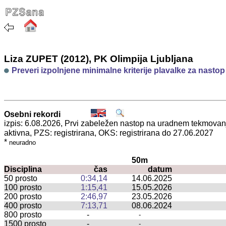
Liza ZUPET (2012), PK Olimpija Ljubljana
Preveri izpolnjene minimalne kriterije plavalke za nasto
Osebni rekordi
izpis: 6.08.2026, Prvi zabeležen nastop na uradnem tekmova
aktivna, PZS: registrirana, OKS: registrirana do 27.06.2027
*
neuradno
50m
Disciplina
čas
datum
50 prosto
0:34,14
14.06.2025
100 prosto
1:15,41
15.05.2026
200 prosto
2:46,97
23.05.2026
400 prosto
7:13,71
08.06.2024
800 prosto
-
-
1500 prosto
-
-