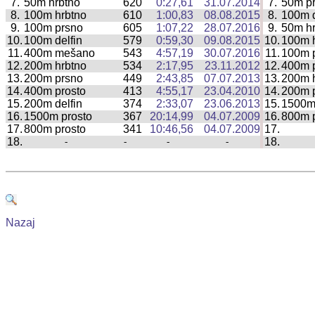
7.
50m hrbtno
620
0:27,61
31.07.2014
7.
50m pr
|
8.
100m hrbtno
610
1:00,83
08.08.2015
8.
100m d
|
9.
100m prsno
605
1:07,22
28.07.2016
9.
50m hr
|
10.
100m delfin
579
0:59,30
09.08.2015
10.
100m 
|
11.
400m mešano
543
4:57,19
30.07.2016
11.
100m 
|
12.
200m hrbtno
534
2:17,95
23.11.2012
12.
400m p
|
13.
200m prsno
449
2:43,85
07.07.2013
13.
200m 
|
14.
400m prosto
413
4:55,17
23.04.2010
14.
200m 
|
15.
200m delfin
374
2:33,07
23.06.2013
15.
1500m
|
16.
1500m prosto
367
20:14,99
04.07.2009
16.
800m p
|
17.
800m prosto
341
10:46,56
04.07.2009
17.
|
18.
18.
-
-
-
-
|
Nazaj