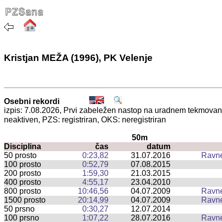
Kristjan MEŽA (1996), PK Velenje
Osebni rekordi
izpis: 7.08.2026, Prvi zabeležen nastop na uradnem tekmova
neaktiven, PZS: registriran, OKS: neregistriran
50m
Disciplina
čas
datum
50 prosto
0:23,82
31.07.2016
Ravn
100 prosto
0:52,79
07.08.2015
200 prosto
1:59,30
21.03.2015
400 prosto
4:55,17
23.04.2010
800 prosto
10:46,56
04.07.2009
Ravn
1500 prosto
20:14,99
04.07.2009
Ravn
50 prsno
0:30,27
12.07.2014
100 prsno
1:07,22
28.07.2016
Ravn