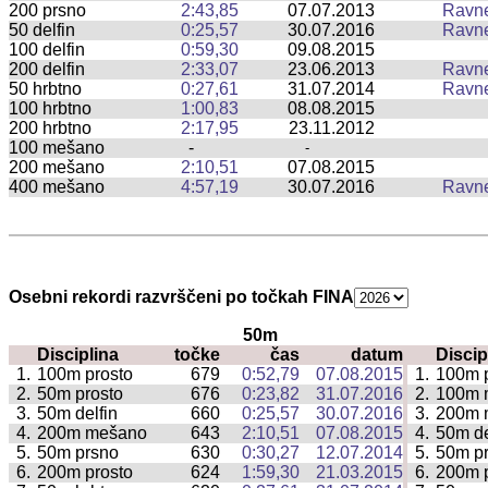
200 prsno
2:43,85
07.07.2013
Ravn
50 delfin
0:25,57
30.07.2016
Ravn
100 delfin
0:59,30
09.08.2015
200 delfin
2:33,07
23.06.2013
Ravn
50 hrbtno
0:27,61
31.07.2014
Ravn
100 hrbtno
1:00,83
08.08.2015
200 hrbtno
2:17,95
23.11.2012
100 mešano
-
-
200 mešano
2:10,51
07.08.2015
400 mešano
4:57,19
30.07.2016
Ravn
Osebni rekordi razvrščeni po točkah FINA
50m
Disciplina
točke
čas
datum
Discip
|
1.
100m prosto
679
0:52,79
07.08.2015
1.
100m p
|
2.
50m prosto
676
0:23,82
31.07.2016
2.
100m 
|
3.
50m delfin
660
0:25,57
30.07.2016
3.
200m 
|
4.
200m mešano
643
2:10,51
07.08.2015
4.
50m de
|
5.
50m prsno
630
0:30,27
12.07.2014
5.
50m p
|
6.
200m prosto
624
1:59,30
21.03.2015
6.
200m p
|