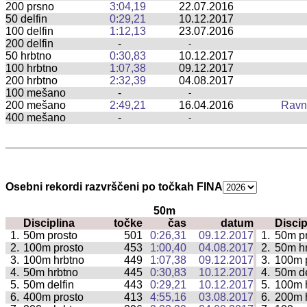
200 prsno
3:04,19
22.07.2016
50 delfin
0:29,21
10.12.2017
100 delfin
1:12,13
23.07.2016
200 delfin
-
-
50 hrbtno
0:30,83
10.12.2017
100 hrbtno
1:07,38
09.12.2017
200 hrbtno
2:32,39
04.08.2017
100 mešano
-
-
200 mešano
2:49,21
16.04.2016
Ravn
400 mešano
-
-
Osebni rekordi razvrščeni po točkah FINA
50m
Disciplina
točke
čas
datum
Discip
|
1.
50m prosto
501
0:26,31
09.12.2017
1.
50m p
|
2.
100m prosto
453
1:00,40
04.08.2017
2.
50m h
|
3.
100m hrbtno
449
1:07,38
09.12.2017
3.
100m 
|
4.
50m hrbtno
445
0:30,83
10.12.2017
4.
50m de
|
5.
50m delfin
443
0:29,21
10.12.2017
5.
100m 
|
6.
400m prosto
413
4:55,16
03.08.2017
6.
200m 
|