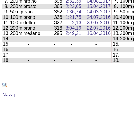
7.
200m hrbtno
396
2:32,39
04.08.2017
7.
100m 
|
8.
200m prosto
365
2:22,65
15.04.2017
8.
100m d
|
9.
50m prsno
352
0:36,74
04.03.2017
9.
50m p
|
10.
100m prsno
336
1:21,75
24.07.2016
10.
400m 
|
11.
100m delfin
322
1:12,13
23.07.2016
11.
100m 
|
12.
200m prsno
316
3:04,19
22.07.2016
12.
200m 
|
13.
200m mešano
295
2:49,21
16.04.2016
13.
200m 
|
14.
14.
200m 
-
-
-
-
|
15.
15.
-
-
-
-
|
16.
16.
-
-
-
-
|
17.
17.
-
-
-
-
|
18.
18.
-
-
-
-
|
Nazaj