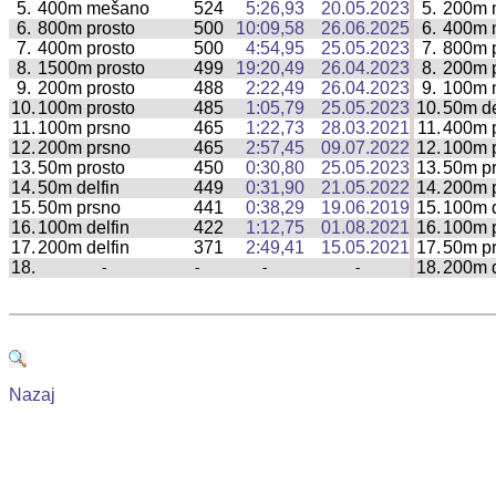
5.
400m mešano
524
5:26,93
20.05.2023
5.
200m 
|
6.
800m prosto
500
10:09,58
26.06.2025
6.
400m 
|
7.
400m prosto
500
4:54,95
25.05.2023
7.
800m p
|
8.
1500m prosto
499
19:20,49
26.04.2023
8.
200m p
|
9.
200m prosto
488
2:22,49
26.04.2023
9.
100m 
|
10.
100m prosto
485
1:05,79
25.05.2023
10.
50m de
|
11.
100m prsno
465
1:22,73
28.03.2021
11.
400m p
|
12.
200m prsno
465
2:57,45
09.07.2022
12.
100m 
|
13.
50m prosto
450
0:30,80
25.05.2023
13.
50m p
|
14.
50m delfin
449
0:31,90
21.05.2022
14.
200m 
|
15.
50m prsno
441
0:38,29
19.06.2019
15.
100m d
|
16.
100m delfin
422
1:12,75
01.08.2021
16.
100m p
|
17.
200m delfin
371
2:49,41
15.05.2021
17.
50m pr
|
18.
18.
200m d
-
-
-
-
|
Nazaj