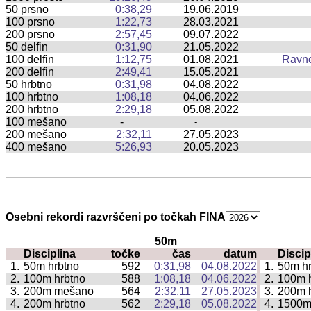
50 prsno
0:38,29
19.06.2019
100 prsno
1:22,73
28.03.2021
200 prsno
2:57,45
09.07.2022
50 delfin
0:31,90
21.05.2022
100 delfin
1:12,75
01.08.2021
Ravn
200 delfin
2:49,41
15.05.2021
50 hrbtno
0:31,98
04.08.2022
100 hrbtno
1:08,18
04.06.2022
200 hrbtno
2:29,18
05.08.2022
100 mešano
-
-
200 mešano
2:32,11
27.05.2023
400 mešano
5:26,93
20.05.2023
Osebni rekordi razvrščeni po točkah FINA
50m
Disciplina
točke
čas
datum
Discip
|
1.
50m hrbtno
592
0:31,98
04.08.2022
1.
50m hr
|
2.
100m hrbtno
588
1:08,18
04.06.2022
2.
100m 
|
3.
200m mešano
564
2:32,11
27.05.2023
3.
200m 
|
4.
200m hrbtno
562
2:29,18
05.08.2022
4.
1500m
|