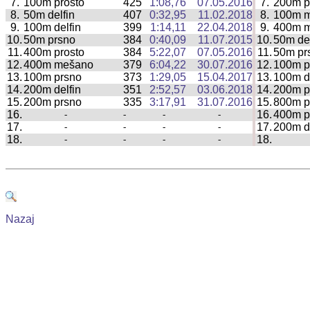
7.
100m prosto
425
1:08,76
07.05.2016
7.
200m p
|
8.
50m delfin
407
0:32,95
11.02.2018
8.
100m 
|
9.
100m delfin
399
1:14,11
22.04.2018
9.
400m 
|
10.
50m prsno
384
0:40,09
11.07.2015
10.
50m del
|
11.
400m prosto
384
5:22,07
07.05.2016
11.
50m pr
|
12.
400m mešano
379
6:04,22
30.07.2016
12.
100m p
|
13.
100m prsno
373
1:29,05
15.04.2017
13.
100m de
|
14.
200m delfin
351
2:52,57
03.06.2018
14.
200m p
|
15.
200m prsno
335
3:17,91
31.07.2016
15.
800m p
|
16.
16.
400m p
-
-
-
-
|
17.
17.
200m de
-
-
-
-
|
18.
18.
-
-
-
-
|
Nazaj