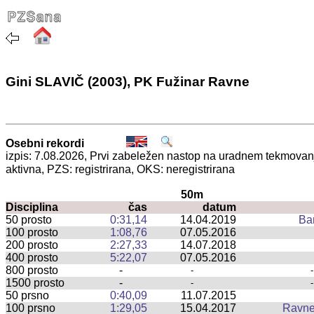
Gini SLAVIČ (2003), PK Fužinar Ravne
Osebni rekordi
izpis: 7.08.2026, Prvi zabeležen nastop na uradnem tekmova
aktivna, PZS: registrirana, OKS: neregistrirana
50m
Disciplina
čas
datum
50 prosto
0:31,14
14.04.2019
Ba
100 prosto
1:08,76
07.05.2016
200 prosto
2:27,33
14.07.2018
400 prosto
5:22,07
07.05.2016
800 prosto
-
-
-
1500 prosto
-
-
-
50 prsno
0:40,09
11.07.2015
100 prsno
1:29,05
15.04.2017
Ravne