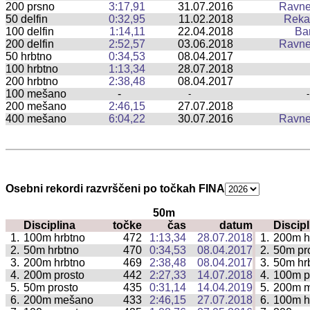
200 prsno
3:17,91
31.07.2016
Ravne
50 delfin
0:32,95
11.02.2018
Reka
100 delfin
1:14,11
22.04.2018
Ba
200 delfin
2:52,57
03.06.2018
Ravne
50 hrbtno
0:34,53
08.04.2017
100 hrbtno
1:13,34
28.07.2018
200 hrbtno
2:38,48
08.04.2017
100 mešano
-
-
-
200 mešano
2:46,15
27.07.2018
400 mešano
6:04,22
30.07.2016
Ravne
Osebni rekordi razvrščeni po točkah FINA
50m
Disciplina
točke
čas
datum
Discipl
|
1.
100m hrbtno
472
1:13,34
28.07.2018
1.
200m h
|
2.
50m hrbtno
470
0:34,53
08.04.2017
2.
50m pr
|
3.
200m hrbtno
469
2:38,48
08.04.2017
3.
50m hr
|
4.
200m prosto
442
2:27,33
14.07.2018
4.
100m p
|
5.
50m prosto
435
0:31,14
14.04.2019
5.
200m 
|
6.
200m mešano
433
2:46,15
27.07.2018
6.
100m h
|